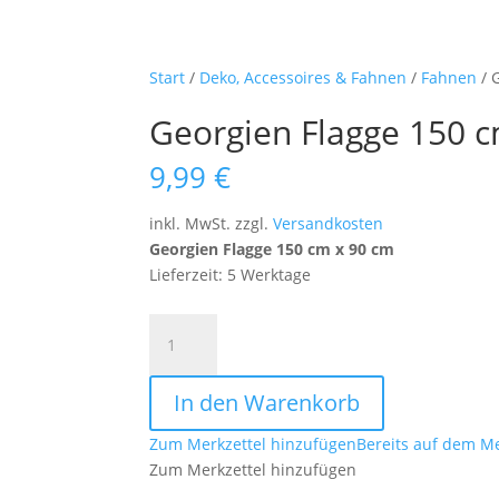
Start
/
Deko, Accessoires & Fahnen
/
Fahnen
/ 
Georgien Flagge 150 
9,99
€
inkl. MwSt.
zzgl.
Versandkosten
Georgien Flagge 150 cm x 90 cm
Lieferzeit: 5 Werktage
Georgien
Flagge
150
In den Warenkorb
cm
x
Zum Merkzettel hinzufügen
Bereits auf dem Me
90
Zum Merkzettel hinzufügen
cm