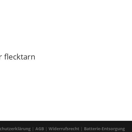
 flecktarn
chutzerklärung
|
AGB
|
Widerrufsrecht
|
Batterie-Entsorgung