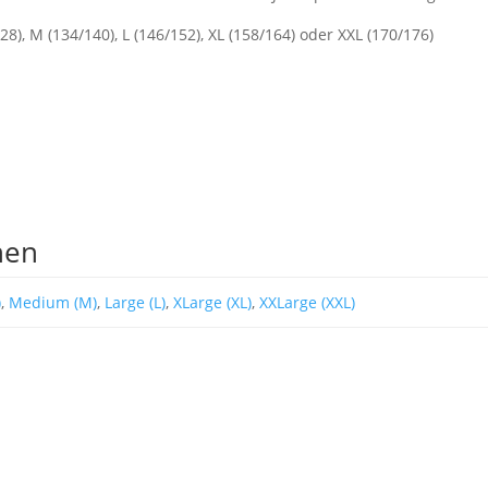
28), M (134/140), L (146/152), XL (158/164) oder XXL (170/176)
nen
)
,
Medium (M)
,
Large (L)
,
XLarge (XL)
,
XXLarge (XXL)