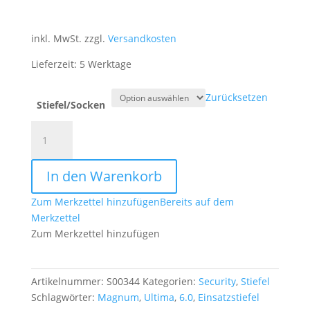
inkl. MwSt.
zzgl.
Versandkosten
Lieferzeit: 5 Werktage
Zurücksetzen
Stiefel/Socken
Einsatzstiefel,
Magnum®
Ultima
In den Warenkorb
6.0
Wp
Zum Merkzettel hinzufügen
Bereits auf dem
Black
Merkzettel
Menge
Zum Merkzettel hinzufügen
Artikelnummer:
S00344
Kategorien:
Security
,
Stiefel
Schlagwörter:
Magnum
,
Ultima
,
6.0
,
Einsatzstiefel