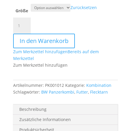
Zurücksetzen
Größe
BW
Panzerkombi
flecktarn
In den Warenkorb
mit
Futter
Zum Merkzettel hinzufügen
Bereits auf dem
Menge
Merkzettel
Zum Merkzettel hinzufügen
Artikelnummer:
PK001012
Kategorie:
Kombination
Schlagwörter:
BW Panzerkombi
,
Futter
,
Flecktarn
Beschreibung
Zusätzliche Informationen
Produktsicherheit