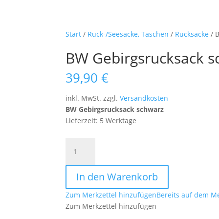
Start
/
Ruck-/Seesäcke, Taschen
/
Rucksäcke
/ 
BW Gebirgsrucksack s
39,90
€
inkl. MwSt.
zzgl.
Versandkosten
BW Gebirgsrucksack schwarz
Lieferzeit: 5 Werktage
BW
Gebirgsrucksack
schwarz
In den Warenkorb
Menge
Zum Merkzettel hinzufügen
Bereits auf dem Me
Zum Merkzettel hinzufügen