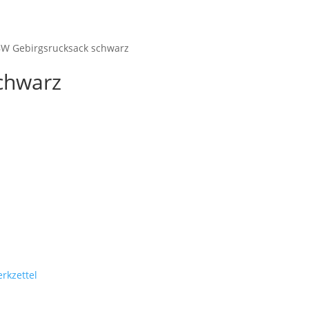
Startseite
Shop
M
BW Gebirgsrucksack schwarz
chwarz
rkzettel