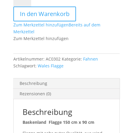
Flagge
150
In den Warenkorb
cm
x
Zum Merkzettel hinzufügen
Bereits auf dem
90
Merkzettel
cm
Zum Merkzettel hinzufügen
Menge
Artikelnummer:
AC0302
Kategorie:
Fahnen
Schlagwort:
Wales Flagge
Beschreibung
Rezensionen (0)
Beschreibung
Baskenland Flagge 150 cm x 90 cm