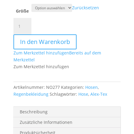
Zurücksetzen
Größe
Alex
Tex
Hose
In den Warenkorb
m.Träger
grün
Zum Merkzettel hinzufügen
Bereits auf dem
Menge
Merkzettel
Zum Merkzettel hinzufügen
Artikelnummer:
NO277
Kategorien:
Hosen
,
Regenbekleidung
Schlagwörter:
Hose
,
Alex-Tex
Beschreibung
Zusätzliche Informationen
Produktsicherheit