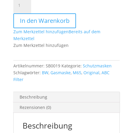
Original
BW
ABC
In den Warenkorb
Filter
M65/Nato
Zum Merkzettel hinzufügen
Bereits auf dem
Menge
Merkzettel
Zum Merkzettel hinzufügen
Artikelnummer:
SB0019
Kategorie:
Schutzmasken
Schlagwörter:
BW
,
Gasmaske
,
M65
,
Original
,
ABC
Filter
Beschreibung
Rezensionen (0)
Beschreibung