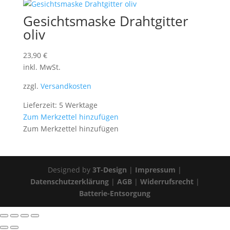
Gesichtsmaske Drahtgitter
oliv
23,90
€
inkl. MwSt.
zzgl.
Versandkosten
Lieferzeit: 5 Werktage
Zum Merkzettel hinzufügen
Zum Merkzettel hinzufügen
Designed by
3T-Design
|
Impressum
|
Datenschutzerklärung
|
AGB
|
Widerrufsrecht
|
Batterie-Entsorgung