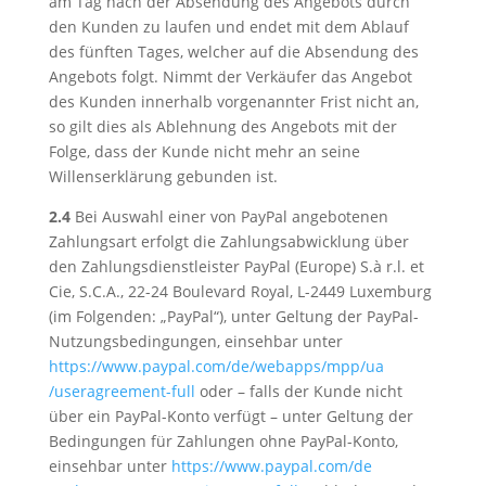
am Tag nach der Absendung des Angebots durch
den Kunden zu laufen und endet mit dem Ablauf
des fünften Tages, welcher auf die Absendung des
Angebots folgt. Nimmt der Verkäufer das Angebot
des Kunden innerhalb vorgenannter Frist nicht an,
so gilt dies als Ablehnung des Angebots mit der
Folge, dass der Kunde nicht mehr an seine
Willenserklärung gebunden ist.
2.4
Bei Auswahl einer von PayPal angebotenen
Zahlungsart erfolgt die Zahlungsabwicklung über
den Zahlungsdienstleister PayPal (Europe) S.à r.l. et
Cie, S.C.A., 22-24 Boulevard Royal, L-2449 Luxemburg
(im Folgenden: „PayPal“), unter Geltung der PayPal-
Nutzungsbedingungen, einsehbar unter
https://www.paypal.com
/de
/webapps
/mpp
/ua
/useragreement-full
oder – falls der Kunde nicht
über ein PayPal-Konto verfügt – unter Geltung der
Bedingungen für Zahlungen ohne PayPal-Konto,
einsehbar unter
https://www.paypal.com
/de